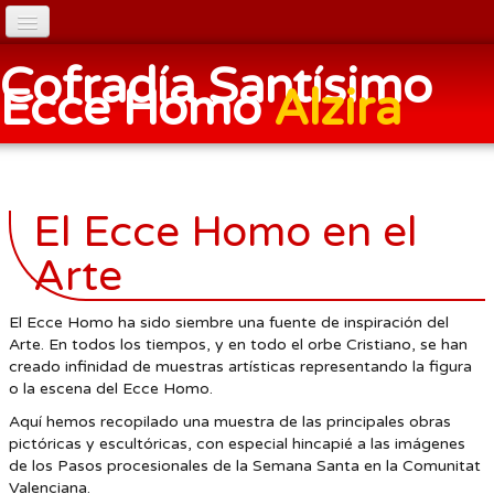
Inicio
Cofradía Santísimo
Ecce Homo
Alzira
Significado de Ecce Homo
Historia
El Paso
El Ecce Homo en el
Clavarios y Doseles
Arte
Junta Directiva
El Ecce Homo ha sido siembre una fuente de inspiración del
Oraciones
Arte. En todos los tiempos, y en todo el orbe Cristiano, se han
creado infinidad de muestras artísticas representando la figura
Fotos
o la escena del Ecce Homo.
Enlaces
Aquí hemos recopilado una muestra de las principales obras
pictóricas y escultóricas, con especial hincapié a las imágenes
Ecce Homo en el arte
▼
de los Pasos procesionales de la Semana Santa en la Comunitat
Valenciana.