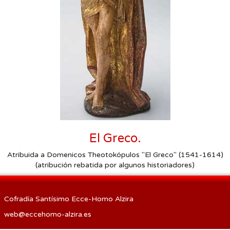
Procesión de las Antorchas
Actos
Otros
El Greco.
Atribuida a Domenicos Theotokópulos "El Greco" (1541-1614)
(atribución rebatida por algunos historiadores)
Cofradía Santísimo Ecce-Homo Alzira
web@eccehomo-alzira.es