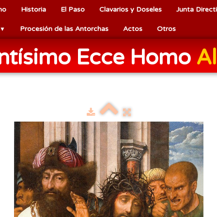
mo
Historia
El Paso
Clavarios y Doseles
Junta Direct
Procesión de las Antorchas
Actos
Otros
▼
antísimo Ecce Homo
Al