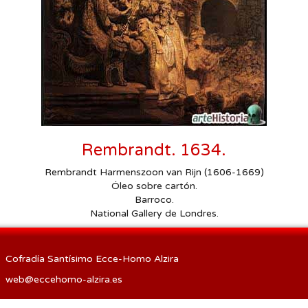
Procesión de las Antorchas
Actos
Otros
Rembrandt. 1634.
Rembrandt Harmenszoon van Rijn (1606-1669)
Óleo sobre cartón.
Barroco.
National Gallery de Londres.
Cofradía Santísimo Ecce-Homo Alzira
web@eccehomo-alzira.es