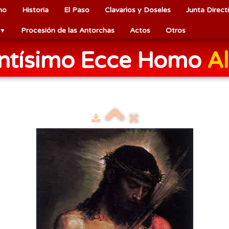
mo
Historia
El Paso
Clavarios y Doseles
Junta Direct
Procesión de las Antorchas
Actos
Otros
▼
antísimo Ecce Homo
Al