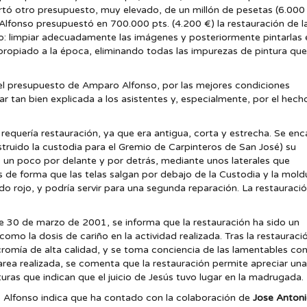
tó otro presupuesto, muy elevado, de un millón de pesetas (6.000 
lfonso presupuestó en 700.000 pts. (4.200 €) la restauración de l
so: limpiar adecuadamente las imágenes y posteriormente pintarla
propiado a la época, eliminando todas las impurezas de pintura que 
l presupuesto de Amparo Alfonso, por las mejores condiciones
r tan bien explicada a los asistentes y, especialmente, por el hech
 requería restauración, ya que era antigua, corta y estrecha. Se en
truido la custodia para el Gremio de Carpinteros de San José) su
, un poco por delante y por detrás, mediante unos laterales que
de forma que las telas salgan por debajo de la Custodia y la mold
o rojo, y podría servir para una segunda reparación. La restauraci
de 30 de marzo de 2001, se informa que la restauración ha sido un
a como la dosis de cariño en la actividad realizada. Tras la restaur
cromía de alta calidad, y se toma conciencia de las lamentables co
rea realizada, se comenta que la restauración permite apreciar una 
ituras que indican que el juicio de Jesús tuvo lugar en la madrugada.
Alfonso indica que ha contado con la colaboración de
Jose Antoni