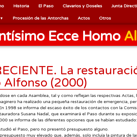
mo
Historia
El Paso
Clavarios y Doseles
Junta Direct
Procesión de las Antorchas
Actos
Otros
▼
antísimo Ecce Homo
Al
ECIENTE. La restauració
 Alfonso (2000)
se en cada Asamblea, tal y como reflejan las respectivas Actas, 
maginero ha realizado una pequeña restauración de emergencia, pe
 En 1998 se informa del escaso éxito de los contactos con la Comis
stauradora Susana Nadal, que examinará el Paso durante su exposic
2000 se informa de las diferentes opciones que se habían estudiado:
udió el Paso, pero no presentó presupuesto alguno.
n presupuesto muy elevado que, además, solo incluía la pintura de l