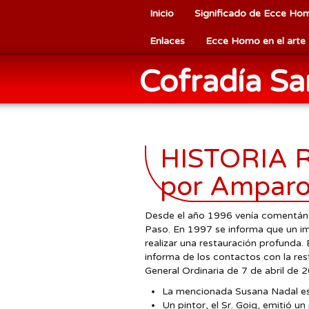
Inicio
Significado de Ecce Ho
Enlaces
Ecce Homo en el arte
Cofradía S
HISTORIA R
por Amparo
Desde el año 1996 venía comentándo
Paso. En 1997 se informa que un i
realizar una restauración profunda.
informa de los contactos con la re
General Ordinaria de 7 de abril de 
La mencionada Susana Nadal est
Un pintor, el Sr. Goig, emitió u