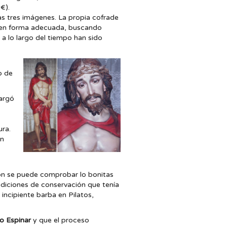
€).
as tres imágenes. La propia cofrade
s en forma adecuada, buscando
a lo largo del tiempo han sido
o de
cargó
ura.
ón
ación se puede comprobar lo bonitas
ndiciones de conservación que tenía
incipiente barba en Pilatos,
o Espinar
y que el proceso