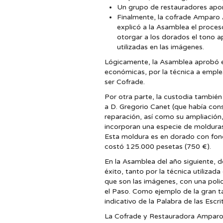
Un grupo de restauradores apor
Finalmente, la cofrade Amparo A
explicó a la Asamblea el proce
otorgar a los dorados el tono a
utilizadas en las imágenes.
Lógicamente, la Asamblea aprobó e
económicas, por la técnica a emplea
ser Cofrade.
Por otra parte, la custodia también
a D. Gregorio Canet (que había cons
reparación, así como su ampliación
incorporan una especie de molduras 
Esta moldura es en dorado con fond
costó 125.000 pesetas (750 €).
En la Asamblea del año siguiente, 
éxito, tanto por la técnica utilizad
que son las imágenes, con una poli
el Paso. Como ejemplo de la gran ta
indicativo de la Palabra de las Escr
La Cofrade y Restauradora Amparo 