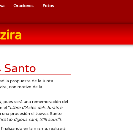
iva
Oraciones
Fotos
zira
s Santo
ad la propuesta de la Junta
ira, con motivo de la
s
, pues será una rememoración del
 el "
Llibre d'Actes dels Jurats e
a una procesión el Jueves Santo
st lo digous sant, XIIII sous"
).
finalizando en la misma, realizará