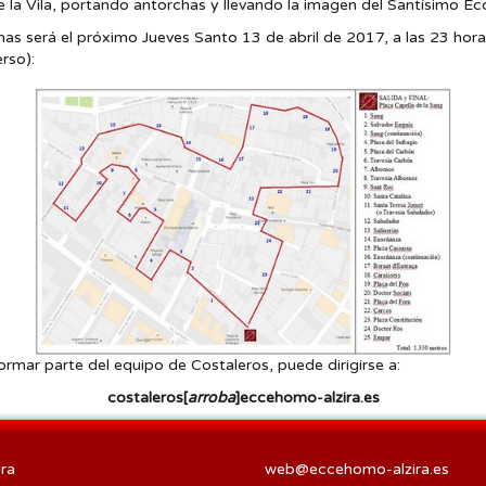
de la Vila, portando antorchas y llevando la imagen del Santísimo 
s será el próximo Jueves Santo 13 de abril de 2017, a las 23 horas, 
rso):
rmar parte del equipo de Costaleros, puede dirigirse a:
costaleros[
arroba
]eccehomo-alzira.es
ra
web@eccehomo-alzira.es