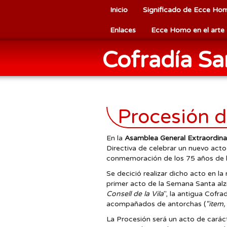
Inicio
Significado de Ecce Ho
Enlaces
Ecce Homo en el arte
Cofradía S
Procesión d
En la
Asamblea General Extraordina
Directiva de celebrar un nuevo act
conmemoración de los 75 años de la 
Se decició realizar dicho acto en l
primer acto de la Semana Santa alzi
Consell de la Vila
", la antigua Cofr
acompañados de antorchas (
"item,
La Procesión será un acto de caráct