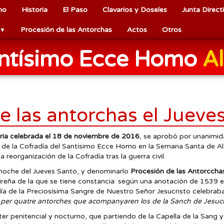
mo
Historia
El Paso
Clavarios y Doseles
Junta Direct
Procesión de las Antorchas
Actos
Otros
▼
antísimo Ecce Homo
Al
e las antorchas el Jueve
ria celebrada el 18 de noviembre de 2016
, se aprobó por unanimid
o de la Cofradía del Santísimo Ecce Homo en la Semana Santa de Alz
reorganización de la Cofradía tras la guerra civil.
a noche del Jueves Santo, y denominarlo
Procesión de las Antorccha
reña de la que se tiene constancia: según una anotación de 1539 en
adía de la Preciosísima Sangre de Nuestro Señor Jesucristo celebrab
 per quatre antorches que acompanyaren los de la Sanch de Jesuchri
er penitencial y nocturno, que partiendo de la Capella de la Sang y 